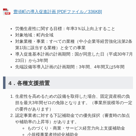
豊頃町の導入促進計画 [PDFファイル／336KB]
労働生産性に関する目標：年率3％以上向上すること
対象地域：町内全域
対象業種・事業：すべての業種（中小企業等経営強化法第2条
第1項に該当する業種）と全ての事業
導入促進基本計画の計画期間：国が同意した日（平成30年7月
23日）から3年間
先端設備等導入計画の計画期間：3年間、4年間又は5年間
4．各種支援措置
生産性を高めるための設備を取得した場合、固定資産税の負
担を最大3年間ゼロの免除となります。（事業所規模等の一定
の要件があります）
認定事業者に対する下記補助金での優先採択（審査時の加点
や補助率の上昇等）があります。
ものづくり・商業・サービス経営力向上支援補助金
小規模事業者持続化補助金