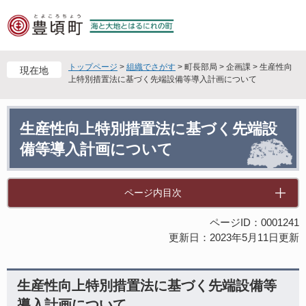
ペ
メ
ー
ニ
ジ
ュ
の
ー
先
を
トップページ
>
組織でさがす
>
町長部局
>
企画課
>
生産性向
現在地
頭
飛
上特別措置法に基づく先端設備等導入計画について
で
ば
す
し
本
。
て
生産性向上特別措置法に基づく先端設
文
本
備等導入計画について
文
へ
ページ内目次
ページID：0001241
更新日：2023年5月11日更新
生産性向上特別措置法に基づく先端設備等
導入計画について