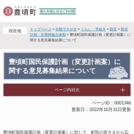
ペ
メ
ー
ニ
ジ
ュ
の
ー
先
を
トップページ
>
分類でさがす
>
くらし・手続き
>
防災
>
防災
現在地
頭
飛
計画・災害時協力体制
>
豊頃町国民保護計画（変更計画案）に
関する意見募集結果について
で
ば
す
し
。
て
本
本
豊頃町国民保護計画（変更計画案）に
文
文
関する意見募集結果について
へ
ページ内目次
ページID：0001346
更新日：2022年10月31日更新
豊頃町国民保護計画（変更計画案）に対して、町民の皆さまから広