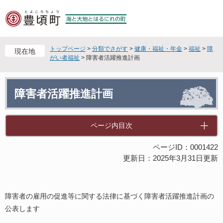
ペ
メ
ー
ニ
ジ
ュ
の
ー
先
を
トップページ
>
分類でさがす
>
健康・福祉・年金
>
福祉
>
障
現在地
頭
飛
がい者福祉
>
障害者活躍推進計画
で
ば
す
し
本
。
て
障害者活躍推進計画
文
本
文
へ
ページ内目次
ページID：0001422
更新日：2025年3月31日更新
障害者の雇用の促進等に関する法律に基づく障害者活躍推進計画の
公表します