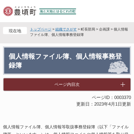
ペ
メ
ー
ニ
ジ
ュ
の
ー
先
を
トップページ
>
組織でさがす
>
町長部局
>
企画課
>
個人情報
現在地
頭
飛
ファイル簿、個人情報事務登録簿
で
ば
す
し
本
。
て
個人情報ファイル簿、個人情報事務登
文
本
録簿
文
へ
ページ内目次
ページID：0003370
更新日：2023年4月1日更新
個人情報ファイル簿、個人情報等取扱事務登録簿（以下「ファイル