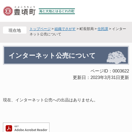
ペ
メ
ー
ニ
ジ
ュ
の
ー
先
を
トップページ
>
組織でさがす
>
町長部局
>
住民課
>
インター
現在地
頭
飛
ネット公売について
で
ば
す
し
本
。
て
インターネット公売について
文
本
文
ページID：0003622
へ
更新日：2023年3月31日更新
現在、インターネット公売への出品はありません。