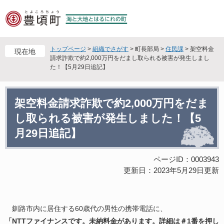
ペ
メ
ー
ニ
ジ
ュ
の
ー
先
を
トップページ
>
組織でさがす
>
町長部局
>
住民課
>
架空料金
現在地
頭
飛
請求詐欺で約2,000万円をだまし取られる被害が発生しまし
た！【5月29日追記】
で
ば
す
し
。
て
本
本
架空料金請求詐欺で約2,000万円をだま
文
文
し取られる被害が発生しました！【5
へ
月29日追記】
ページID：0003943
更新日：2023年5月29日更新
釧路市内に居住する60歳代の男性の携帯電話に、
「NTTファイナンスです。未納料金があります。詳細は＃1番を押し