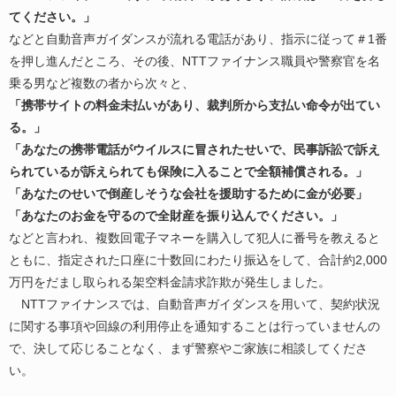
てください。」
などと自動音声ガイダンスが流れる電話があり、指示に従って＃1番
を押し進んだところ、その後、NTTファイナンス職員や警察官を名
乗る男など複数の者から次々と、
「携帯サイトの料金未払いがあり、裁判所から支払い命令が出てい
る。」
「あなたの携帯電話がウイルスに冒されたせいで、民事訴訟で訴え
られているが訴えられても保険に入ることで全額補償される。」
「あなたのせいで倒産しそうな会社を援助するために金が必要」
「あなたのお金を守るので全財産を振り込んでください。」
などと言われ、複数回電子マネーを購入して犯人に番号を教えると
ともに、指定された口座に十数回にわたり振込をして、合計約2,000
万円をだまし取られる架空料金請求詐欺が発生しました。
NTTファイナンスでは、自動音声ガイダンスを用いて、契約状況
に関する事項や回線の利用停止を通知することは行っていませんの
で、決して応じることなく、まず警察やご家族に相談してくださ
い。