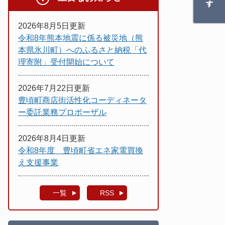
2026年8月5日更新
令和8年熊本地震に係る被災地（熊
本県氷川町）へのふるさと納税「代
理寄附」受付開始について
2026年7月22日更新
豊頃町商店街活性化コーディネータ
ー委託業務プロポーザル
2026年8月4日更新
令和8年度 豊頃町省エネ家電買換
え支援事業
一覧
RSS