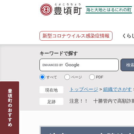
ペ
メ
ー
ニ
ジ
ュ
の
ー
先
を
新型コロナウイルス感染症情報
くら
頭
飛
で
ば
キーワードで探す
す
し
。
て
サ
本
イ
文
ト
すべて
ページ
PDF
へ
内
トップページ
>
組織でさがす
現在地
検
索
注意！！ 十勝管内で高額詐
足跡
本