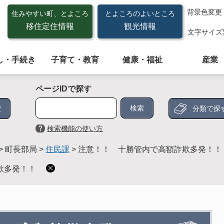
背景色変更
住みやすい町、とよころ
とよころのよいところ
移住定住情報
観光情報
文字サイズ
し・手続き
子育て・教育
健康・福祉
産業
ページIDで探す
分類で探
検索機能の使い方
>
町長部局
>
住民課
>
注意！！ 十勝管内で高額詐欺多発！！
欺多発！！