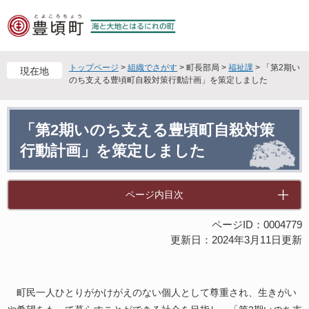
ペ
メ
ー
ニ
ジ
ュ
の
ー
先
を
トップページ
>
組織でさがす
>
町長部局
>
福祉課
>
「第2期い
現在地
頭
飛
のち支える豊頃町自殺対策行動計画」を策定しました
で
ば
す
し
本
。
て
「第2期いのち支える豊頃町自殺対策
文
本
行動計画」を策定しました
文
へ
ページ内目次
ページID：0004779
更新日：2024年3月11日更新
町民一人ひとりがかけがえのない個人として尊重され、生きがい