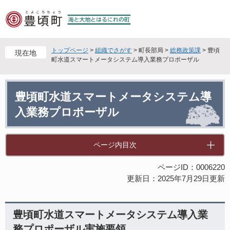
ペ
メ
ー
ニ
ジ
ュ
の
ー
先
を
トップページ
>
組織でさがす
>
町長部局
>
総務政策課
>
豊頃
現在地
頭
飛
町水道スマートメータシステム導入業務プロポーザル
で
ば
す
し
本
。
て
豊頃町水道スマートメータシステム導
文
本
入業務プロポーザル
文
へ
ページ内目次
ページID：0006220
更新日：2025年7月29日更新
豊頃町水道スマートメータシステム導入業
務プロポーザル実施要領