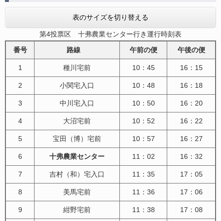
表のサイズを切り替える
第4投票区 十弗農業センター行き運行時刻表
番号
路線
午前の便
午後の便
1
種川宅前
10：45
16：15
2
小関宅入口
10：48
16：18
3
中川宅入口
10：50
16：20
4
大沼宅前
10：52
16：22
5
宝田（博）宅前
10：57
16：27
6
十弗農業センター
11：02
16：32
7
吉村（和）宅入口
11：35
17：05
8
美馬宅前
11：36
17：06
9
紺野宅前
11：38
17：08