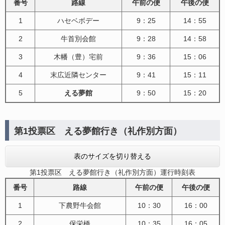
番号
路線
午前の便
午後の便
1
ハセベボデー
9：25
14：55
2
牛首別会館
9：28
14：58
3
木幡（豊）宅前
9：36
15：06
4
末広近隣センター
9：41
15：11
5
える夢館
9：50
15：20
第1投票区 える夢館行き（礼作別方面）
表のサイズを切り替える
第1投票区 える夢館行き（礼作別方面）運行時刻表
番号
路線
午前の便
午後の便
1
下農野牛会館
10：30
16：00
2
保栄橋
10：35
16：05