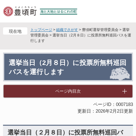
ペ
メ
ー
ニ
ジ
ュ
の
ー
先
を
トップページ
>
組織でさがす
>
豊頃町選挙管理委員会
>
選挙
現在地
頭
飛
管理委員会
>
選挙当日（2月８日）に投票所無料巡回バスを運
行します
で
ば
す
し
。
て
本
本
選挙当日（2月８日）に投票所無料巡回
文
文
バスを運行します
へ
ページ内目次
ページID：0007183
更新日：2026年2月2日更新
選挙当日（２月８日）に投票所無料巡回バ