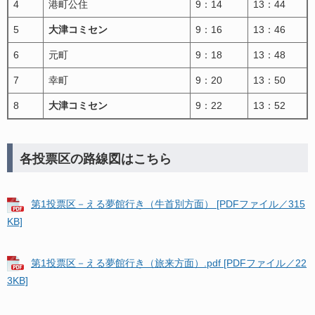
4
港町公住
9：14
13：44
5
大津コミセン
9：16
13：46
6
元町
9：18
13：48
7
幸町
9：20
13：50
8
大津コミセン
9：22
13：52
各投票区の路線図はこちら
第1投票区－える夢館行き（牛首別方面） [PDFファイル／315
KB]
第1投票区－える夢館行き（旅来方面）.pdf [PDFファイル／22
3KB]