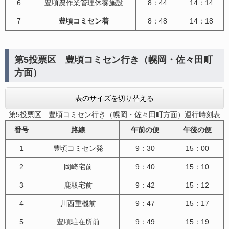
6
豊頃農作業管理休養施設
8：44
14：14
7
豊頃コミセン着
8：48
14：18
第5投票区 豊頃コミセン行き（幌岡・佐々田町
方面）
表のサイズを切り替える
第5投票区 豊頃コミセン行き（幌岡・佐々田町方面）運行時刻表
番号
路線
午前の便
午後の便
1
豊頃コミセン発
9：30
15：00
2
岡崎宅前
9：40
15：10
3
鹿取宅前
9：42
15：12
4
川西重機前
9：47
15：17
5
豊頃駐在所前
9：49
15：19