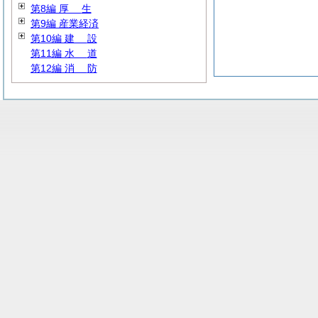
第8編
厚
生
第9編 産業経済
第10編
建
設
第11編
水
道
第12編
消
防