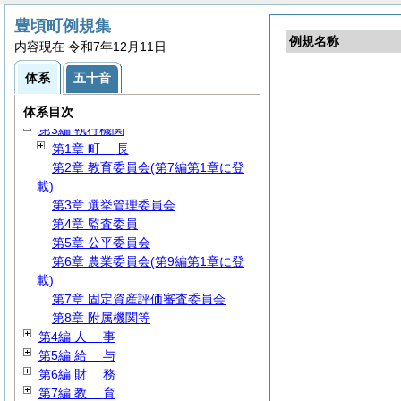
豊頃町例規集
例規名称
内容現在 令和7年12月11日
体系
五十音
第1編
総
規
第2編
議
会
体系目次
第3編 執行機関
第1章
町
長
第2章 教育委員会(第7編第1章に登
載)
第3章 選挙管理委員会
第4章 監査委員
第5章 公平委員会
第6章 農業委員会(第9編第1章に登
載)
第7章 固定資産評価審査委員会
第8章 附属機関等
第4編
人
事
第5編
給
与
第6編
財
務
第7編
教
育