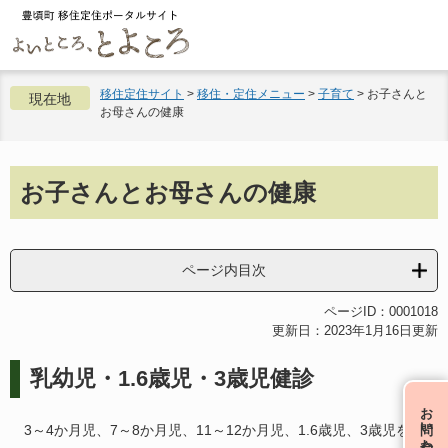
ペ
メ
ー
ニ
ジ
ュ
の
ー
先
を
移住定住サイト
>
移住・定住メニュー
>
子育て
>
お子さんと
現在地
お母さんの健康
頭
飛
で
ば
す。
し
本
て
お子さんとお母さんの健康
文
本
文
へ
ページ内目次
ページID：0001018
更新日：2023年1月16日更新
乳幼児・1.6歳児・3歳児健診
お問い合わせ
3～4か月児、7～8か月児、11～12か月児、1.6歳児、3歳児を対象