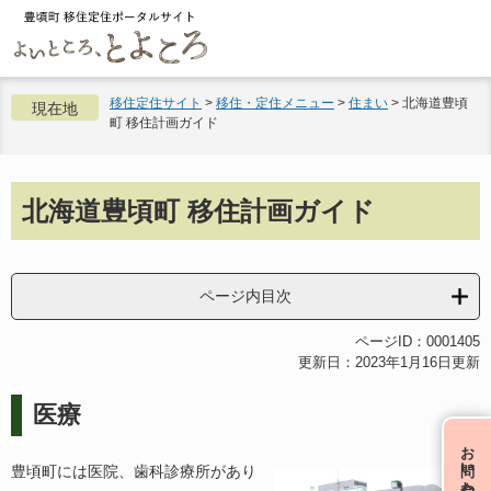
ペ
メ
ー
ニ
ジ
ュ
の
ー
先
を
移住定住サイト
>
移住・定住メニュー
>
住まい
>
北海道豊頃
現在地
町 移住計画ガイド
頭
飛
で
ば
す。
し
本
て
北海道豊頃町 移住計画ガイド
文
本
文
へ
ページ内目次
ページID：0001405
更新日：2023年1月16日更新
医療
お問い合わせ
豊頃町には医院、歯科診療所があり