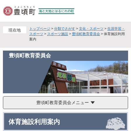
ペ
メ
ー
ニ
ジ
ュ
の
ー
先
を
トップページ
>
分類でさがす
>
文化・スポーツ
>
生涯学習・
現在地
頭
飛
スポーツ
>
スポーツ施設
>
豊頃町教育委員会
>
体育施設利用
案内
で
ば
す
し
。
て
豊頃町教育委員会
本
文
へ
豊頃町教育委員会メニュー
本
体育施設利用案内
文