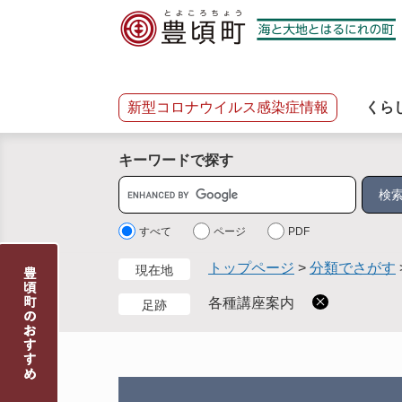
ペ
メ
ー
ニ
ジ
ュ
の
ー
先
を
新型コロナウイルス感染症情報
くら
頭
飛
で
ば
キーワードで探す
す
し
。
て
サ
本
イ
文
ト
すべて
ページ
PDF
へ
内
トップページ
>
分類でさがす
現在地
検
索
各種講座案内
足跡