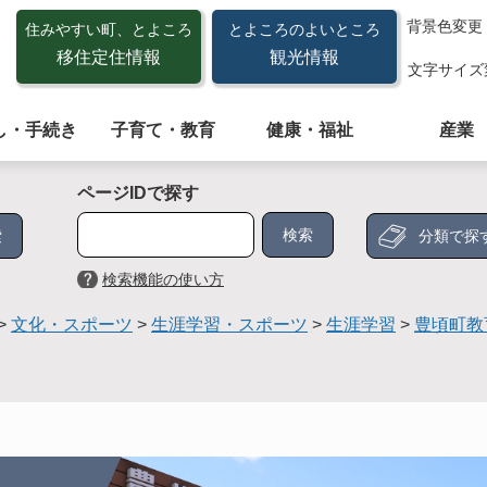
背景色変更
住みやすい町、とよころ
とよころのよいところ
移住定住情報
観光情報
文字サイズ
し・手続き
子育て・教育
健康・福祉
産業
ページIDで探す
分類で探
検索機能の使い方
>
文化・スポーツ
>
生涯学習・スポーツ
>
生涯学習
>
豊頃町教