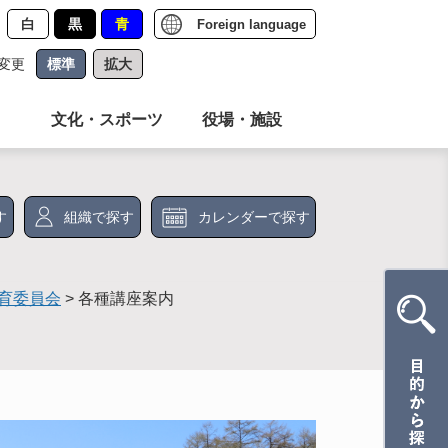
白
黒
青
Foreign language
変更
標準
拡大
文化・スポーツ
役場・施設
す
組織で探す
カレンダーで探す
育委員会
>
各種講座案内