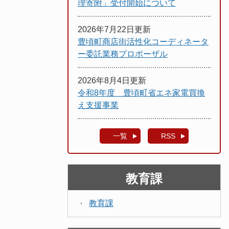
理寄附」受付開始について
2026年7月22日更新
豊頃町商店街活性化コーディネータ
ー委託業務プロポーザル
2026年8月4日更新
令和8年度 豊頃町省エネ家電買換
え支援事業
一覧
RSS
教育課
教育課