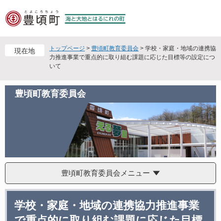
ペ
メ
ー
ニ
ジ
ュ
の
ー
先
を
トップページ
>
豊頃町教育委員会
>
学校・家庭・地域の連携協
現在地
頭
飛
力推進事業で重点的に取り組む課題に応じた目標等の設定につ
いて
で
ば
す
し
。
て
豊頃町教育委員会
本
文
へ
豊頃町教育委員会メニュー
本
学校・家庭・地域の連携協力推進事業
文
で重点的に取り組む課題に応じた目標