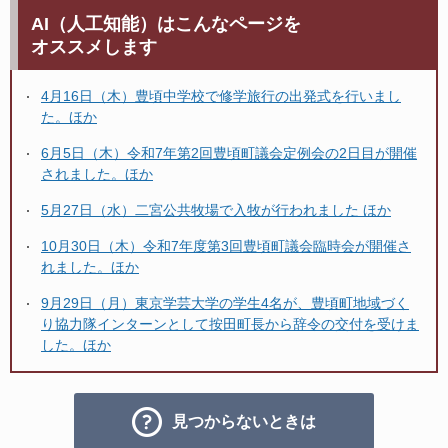
AI（人工知能）はこんなページを
オススメします
4月16日（木）豊頃中学校で修学旅行の出発式を行いまし
た。ほか
6月5日（木）令和7年第2回豊頃町議会定例会の2日目が開催
されました。ほか
5月27日（水）二宮公共牧場で入牧が行われました ほか
10月30日（木）令和7年度第3回豊頃町議会臨時会が開催さ
れました。ほか
9月29日（月）東京学芸大学の学生4名が、豊頃町地域づく
り協力隊インターンとして按田町長から辞令の交付を受けま
した。ほか
見つからないときは