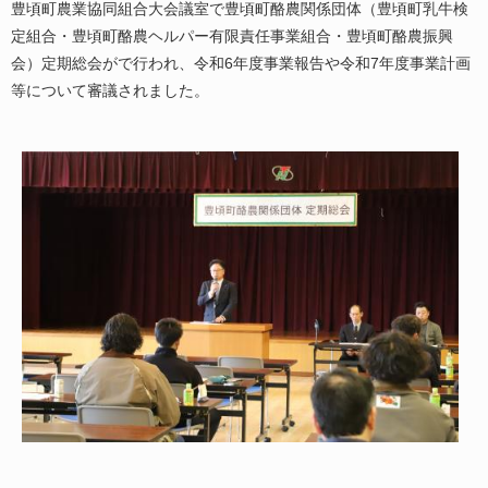
豊頃町農業協同組合大会議室で豊頃町酪農関係団体（豊頃町乳牛検
定組合・豊頃町酪農ヘルパー有限責任事業組合・豊頃町酪農振興
会）定期総会がで行われ、令和6年度事業報告や令和7年度事業計画
等について審議されました。