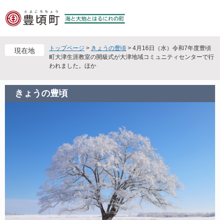
ペ
メ
ー
ニ
ジ
ュ
の
ー
先
を
トップページ
>
きょうの豊頃
>
4月16日（水）令和7年度豊頃
現在地
頭
飛
町大津生涯教室の開級式が大津地域コミュニティセンターで行
われました。ほか
で
ば
す
し
。
て
きょうの豊頃
本
文
へ