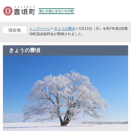
ペ
メ
ー
ニ
ジ
ュ
の
ー
先
を
トップページ
>
きょうの豊頃
>
5月12日（月）令和7年第2回豊
現在地
頭
飛
頃町議会臨時会が開催されました。
で
ば
す
し
きょうの豊頃
。
て
本
文
へ