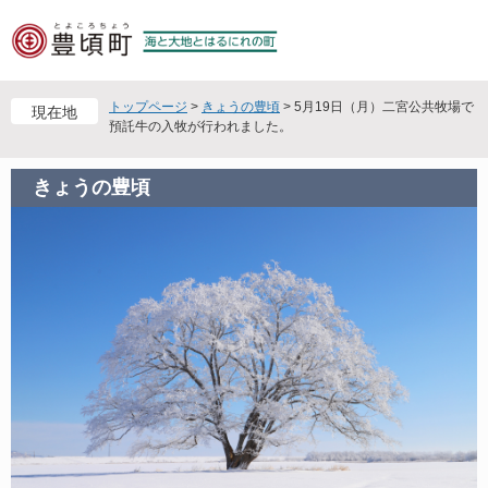
ペ
メ
ー
ニ
ジ
ュ
の
ー
先
を
トップページ
>
きょうの豊頃
>
5月19日（月）二宮公共牧場で
現在地
頭
飛
預託牛の入牧が行われました。
で
ば
す
し
きょうの豊頃
。
て
本
文
へ