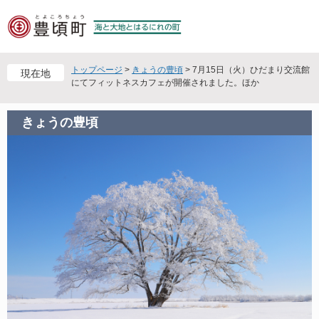
ペ
メ
ー
ニ
ジ
ュ
の
ー
先
を
トップページ
>
きょうの豊頃
>
7月15日（火）ひだまり交流館
現在地
頭
飛
にてフィットネスカフェが開催されました。ほか
で
ば
す
し
きょうの豊頃
。
て
本
文
へ