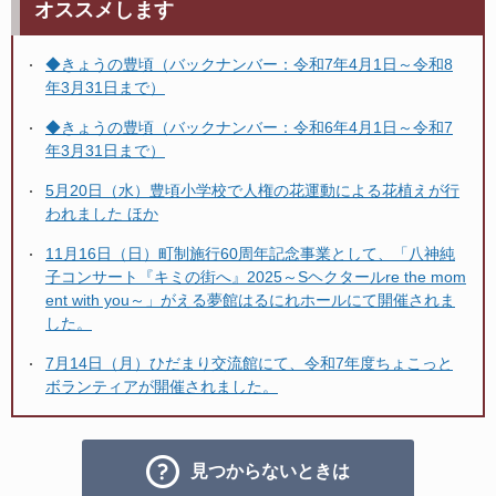
オススメします
◆きょうの豊頃（バックナンバー：令和7年4月1日～令和8
年3月31日まで）
◆きょうの豊頃（バックナンバー：令和6年4月1日～令和7
年3月31日まで）
5月20日（水）豊頃小学校で人権の花運動による花植えが行
われました ほか
11月16日（日）町制施行60周年記念事業として、「八神純
子コンサート『キミの街へ』2025～Sヘクタールre the mom
ent with you～」がえる夢館はるにれホールにて開催されま
した。
7月14日（月）ひだまり交流館にて、令和7年度ちょこっと
ボランティアが開催されました。
見つからないときは