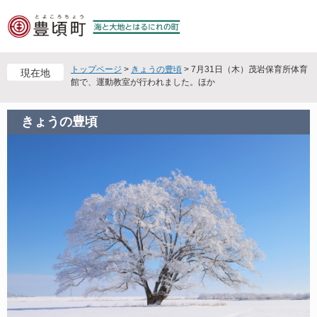
ペ
メ
ー
ニ
ジ
ュ
の
ー
先
を
トップページ
>
きょうの豊頃
>
7月31日（木）茂岩保育所体育
現在地
頭
飛
館で、運動教室が行われました。ほか
で
ば
す
し
きょうの豊頃
。
て
本
文
へ