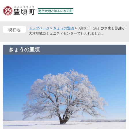
ペ
メ
ー
ニ
ジ
ュ
の
ー
先
を
トップページ
>
きょうの豊頃
>
8月26日（火）炊き出し訓練が
現在地
頭
飛
大津地域コミュニティセンターで行われました。
で
ば
す
し
きょうの豊頃
。
て
本
文
へ