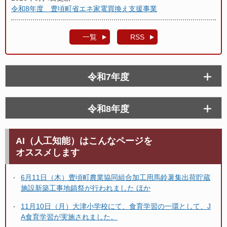
令和8年度 豊頃町省エネ家電買換え支援事業
一覧
RSS
令和7年度
令和8年度
AI（人工知能）はこんなページを
オススメします
6月11日（木）豊頃町農業協同組合加工用馬鈴薯集出荷貯蔵
施設新築工事地鎮祭が行われました ほか
11月10日（月）大津小学校にて、食育学習の一環として、J
A食育学習が実施されました。