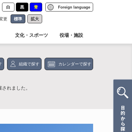
白
黒
青
Foreign language
変更
標準
拡大
文化・スポーツ
役場・施設
す
組織で探す
カレンダーで探す
催されました。