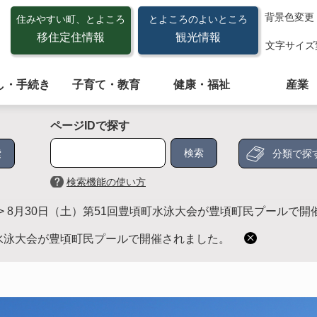
背景色変更
住みやすい町、とよころ
とよころのよいところ
移住定住情報
観光情報
文字サイズ
し・手続き
子育て・教育
健康・福祉
産業
ページIDで探す
分類で探
検索機能の使い方
>
8月30日（土）第51回豊頃町水泳大会が豊頃町民プールで開
町水泳大会が豊頃町民プールで開催されました。