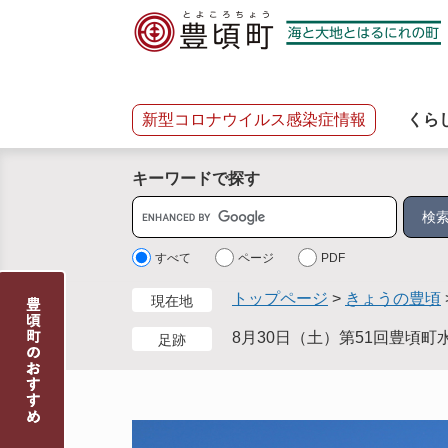
ペ
メ
ー
ニ
ジ
ュ
の
ー
先
を
新型コロナウイルス感染症情報
くら
頭
飛
で
ば
キーワードで探す
す
し
。
て
サ
本
イ
文
ト
すべて
ページ
PDF
へ
内
トップページ
>
きょうの豊頃
現在地
検
索
8月30日（土）第51回豊頃
足跡