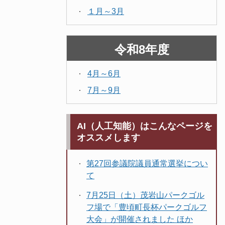
１月～3月
令和8年度
4月～6月
7月～9月
AI（人工知能）はこんなページを
オススメします
第27回参議院議員通常選挙につい
て
7月25日（土）茂岩山パークゴル
フ場で「豊頃町長杯パークゴルフ
大会」が開催されました ほか