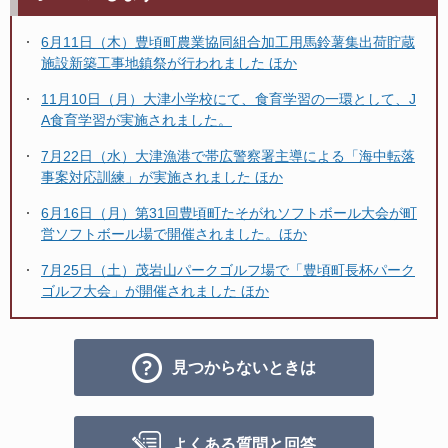
6月11日（木）豊頃町農業協同組合加工用馬鈴薯集出荷貯蔵
施設新築工事地鎮祭が行われました ほか
11月10日（月）大津小学校にて、食育学習の一環として、J
A食育学習が実施されました。
7月22日（水）大津漁港で帯広警察署主導による「海中転落
事案対応訓練」が実施されました ほか
6月16日（月）第31回豊頃町たそがれソフトボール大会が町
営ソフトボール場で開催されました。ほか
7月25日（土）茂岩山パークゴルフ場で「豊頃町長杯パーク
ゴルフ大会」が開催されました ほか
見つからないときは
よくある質問と回答