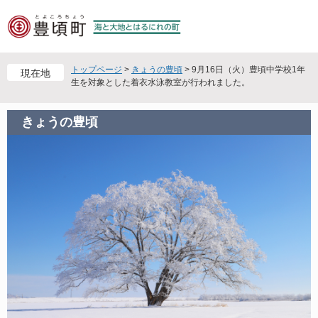
ペ
メ
ー
ニ
ジ
ュ
の
ー
先
を
トップページ
>
きょうの豊頃
>
9月16日（火）豊頃中学校1年
現在地
頭
飛
生を対象とした着衣水泳教室が行われました。
で
ば
す
し
きょうの豊頃
。
て
本
文
へ