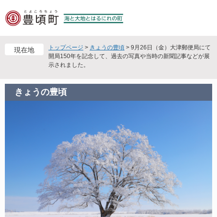
ペ
メ
ー
ニ
ジ
ュ
の
ー
先
を
トップページ
>
きょうの豊頃
>
9月26日（金）大津郵便局にて
現在地
頭
飛
開局150年を記念して、過去の写真や当時の新聞記事などが展
示されました。
で
ば
す
し
。
て
きょうの豊頃
本
文
へ