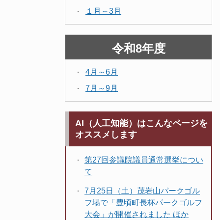
１月～3月
令和8年度
4月～6月
7月～9月
AI（人工知能）はこんなページを
オススメします
第27回参議院議員通常選挙につい
て
7月25日（土）茂岩山パークゴル
フ場で「豊頃町長杯パークゴルフ
大会」が開催されました ほか