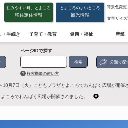
背景色変更
住みやすい町、とよころ
とよころのよいところ
移住定住情報
観光情報
文字サイズ
し・手続き
子育て・教育
健康・福祉
産業
ページIDで探す
分類で探
検索機能の使い方
>
10月7日（火）こどもプラザとよころでわんぱく広場が開催
とよころでわんぱく広場が開催されました。