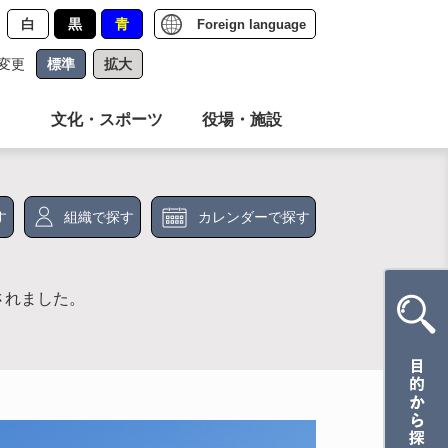
白
黒
青
Foreign language
変更
標準
拡大
文化・スポーツ
役場・施設
す
組織で探す
カレンダーで探す
されました。