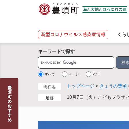
ペ
メ
ー
ニ
ジ
ュ
の
ー
先
を
新型コロナウイルス感染症情報
くら
頭
飛
で
ば
キーワードで探す
す
し
。
て
サ
本
イ
文
ト
すべて
ページ
PDF
へ
内
トップページ
>
きょうの豊頃
現在地
検
索
10月7日（火）こどもプラザ
足跡