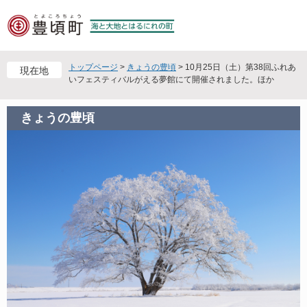
ペ
メ
ー
ニ
ジ
ュ
の
ー
先
を
トップページ
>
きょうの豊頃
>
10月25日（土）第38回ふれあ
現在地
頭
飛
いフェスティバルがえる夢館にて開催されました。ほか
で
ば
す
し
きょうの豊頃
。
て
本
文
へ