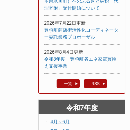
本県氷川町）へのふるさと納税「代
理寄附」受付開始について
2026年7月22日更新
豊頃町商店街活性化コーディネータ
ー委託業務プロポーザル
2026年8月4日更新
令和8年度 豊頃町省エネ家電買換
え支援事業
一覧
RSS
令和7年度
4月～6月