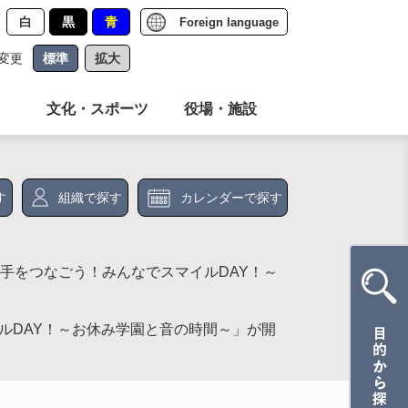
白
黒
青
Foreign language
変更
標準
拡大
文化・スポーツ
役場・施設
す
組織で探す
カレンダーで探す
「手をつなごう！みんなでスマイルDAY！～
イルDAY！～お休み学園と音の時間～」が開