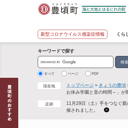
ペ
メ
ー
ニ
ジ
ュ
の
ー
先
を
新型コロナウイルス感染症情報
くら
頭
飛
で
ば
キーワードで探す
す
し
。
て
サ
本
イ
文
ト
すべて
ページ
PDF
へ
内
トップページ
>
きょうの豊頃
現在地
検
お休み学園と音の時間～」が
索
11月29日（土）手をつなぐ
足跡
催されました。