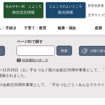
背景色変更
住みやすい町、とよころ
とよころのよいところ
移住定住情報
観光情報
文字サイズ
し・手続き
子育て・教育
健康・福祉
産業
ページIDで探す
分類で探
検索機能の使い方
>
11月29日（土）手をつなぐ親の会創立50周年事業として、
開催されました。
親の会創立50周年事業として、「手をつなごう！みんなでスマ