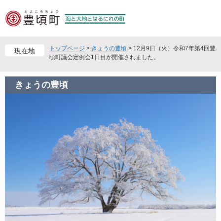
ペ
メ
ー
ニ
ジ
ュ
の
ー
先
を
トップページ
>
きょうの豊頃
>
12月9日（火）令和7年第4回豊
現在地
頭
飛
頃町議会定例会1日目が開催されました。
で
ば
す
し
きょうの豊頃
。
て
本
文
へ