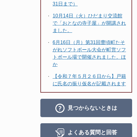
31日まで）
10月14日（火）ひだまり交流館
で「おとなの寺子屋」が開講され
ました。
6月16日（月）第31回豊頃町たそ
がれソフトボール大会が町営ソフ
トボール場で開催されました。ほ
か
【令和７年５月２６日から】戸籍
に氏名の振り仮名が記載されます
見つからないときは
よくある質問と回答