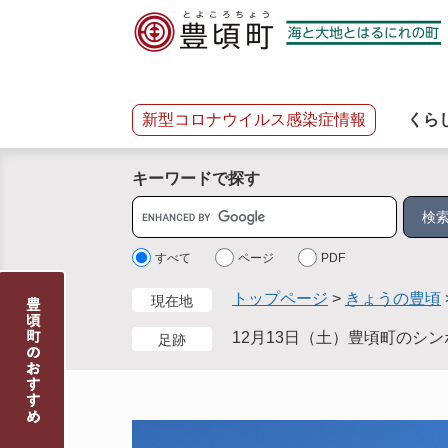
ペ
メ
ー
ニ
ジ
ュ
の
ー
先
を
新型コロナウイルス感染症情報
くら
頭
飛
で
ば
キーワードで探す
す
し
。
て
サ
本
イ
文
ト
すべて
ページ
PDF
へ
内
トップページ
>
きょうの豊頃
現在地
検
索
12月13日（土）豊頃町のシ
足跡