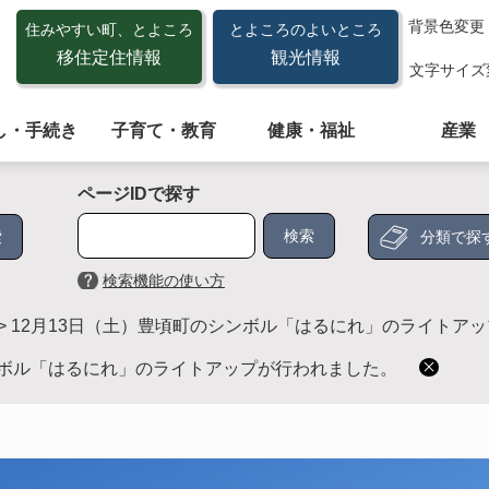
背景色変更
住みやすい町、とよころ
とよころのよいところ
移住定住情報
観光情報
文字サイズ
し・手続き
子育て・教育
健康・福祉
産業
ページIDで探す
分類で探
検索機能の使い方
>
12月13日（土）豊頃町のシンボル「はるにれ」のライトア
ンボル「はるにれ」のライトアップが行われました。