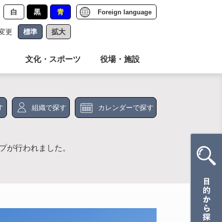
白
黒
青
Foreign language
変更
標準
拡大
文化・スポーツ
役場・施設
す
組織で探す
カレンダーで探す
ップが行われました。