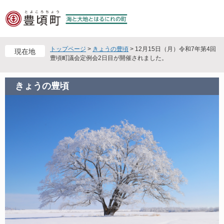
ペ
メ
ー
ニ
ジ
ュ
の
ー
先
を
トップページ
>
きょうの豊頃
>
12月15日（月）令和7年第4回
現在地
頭
飛
豊頃町議会定例会2日目が開催されました。
で
ば
す
し
きょうの豊頃
。
て
本
文
へ