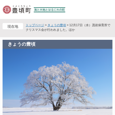
ペ
メ
ー
ニ
ジ
ュ
の
ー
先
を
トップページ
>
きょうの豊頃
>
12月17日（水）茂岩保育所で
現在地
頭
飛
クリスマス会が行われました。ほか
で
ば
す
し
きょうの豊頃
。
て
本
文
へ