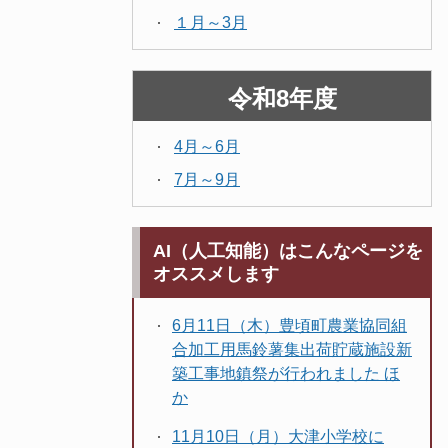
１月～3月
令和8年度
4月～6月
7月～9月
AI（人工知能）はこんなページを
オススメします
6月11日（木）豊頃町農業協同組
合加工用馬鈴薯集出荷貯蔵施設新
築工事地鎮祭が行われました ほ
か
11月10日（月）大津小学校に