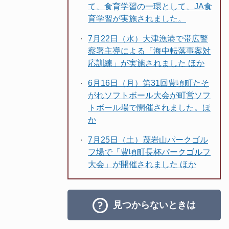
て、食育学習の一環として、JA食
育学習が実施されました。
7月22日（水）大津漁港で帯広警
察署主導による「海中転落事案対
応訓練」が実施されました ほか
6月16日（月）第31回豊頃町たそ
がれソフトボール大会が町営ソフ
トボール場で開催されました。ほ
か
7月25日（土）茂岩山パークゴル
フ場で「豊頃町長杯パークゴルフ
大会」が開催されました ほか
見つからないときは