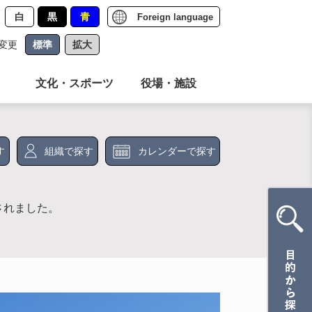
白
黒
青
Foreign language
変更
標準
拡大
文化・スポーツ
役場・施設
す
組織で探す
カレンダーで探す
されました。