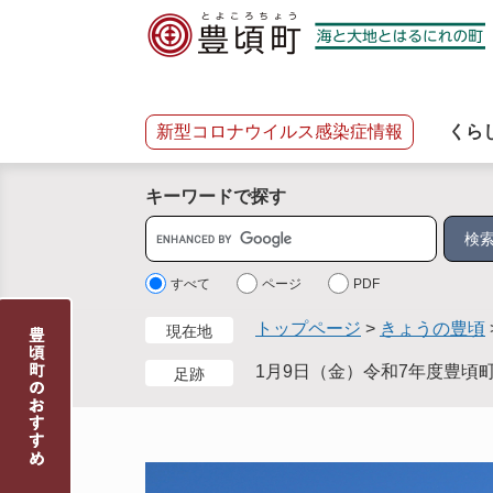
ペ
メ
ー
ニ
ジ
ュ
の
ー
先
を
新型コロナウイルス感染症情報
くら
頭
飛
で
ば
キーワードで探す
す
し
。
て
サ
本
イ
文
ト
すべて
ページ
PDF
へ
内
トップページ
>
きょうの豊頃
現在地
検
索
1月9日（金）令和7年度豊頃
足跡