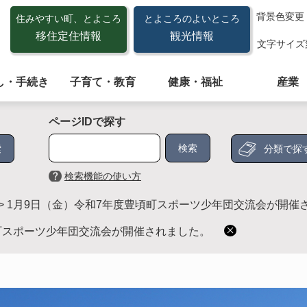
背景色変更
住みやすい町、とよころ
とよころのよいところ
移住定住情報
観光情報
文字サイズ
し・手続き
子育て・教育
健康・福祉
産業
ページIDで探す
分類で探
検索機能の使い方
>
1月9日（金）令和7年度豊頃町スポーツ少年団交流会が開催
町スポーツ少年団交流会が開催されました。