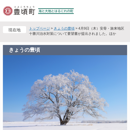
ペ
メ
ー
ニ
ジ
ュ
の
ー
先
を
トップページ
>
きょうの豊頃
>
4月9日（木）安骨・旅来地区
現在地
頭
飛
十勝川治水対策について要望書が提出されました。ほか
で
ば
す
し
きょうの豊頃
。
て
本
文
へ