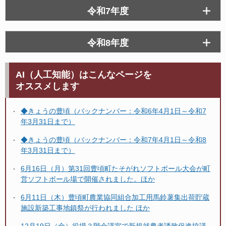
令和7年度
令和8年度
AI（人工知能）はこんなページを
オススメします
◆きょうの豊頃（バックナンバー：令和6年4月1日～令和7
年3月31日まで）
◆きょうの豊頃（バックナンバー：令和7年4月1日～令和8
年3月31日まで）
6月16日（月）第31回豊頃町たそがれソフトボール大会が町
営ソフトボール場で開催されました。ほか
6月11日（木）豊頃町農業協同組合加工用馬鈴薯集出荷貯蔵
施設新築工事地鎮祭が行われました ほか
12月19日（金）役場３階会議室で新規就農者誘致促進協議