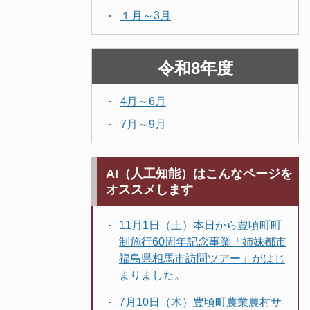
１月～3月
令和8年度
4月～6月
7月～9月
AI（人工知能）はこんなページを
オススメします
11月1日（土）本日から豊頃町町
制施行60周年記念事業「姉妹都市
福島県相馬市訪問ツアー」がはじ
まりました。
7月10日（木）豊頃町農業農村サ