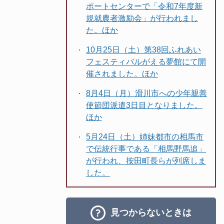
ポートセンターで「令和7年度新
規就農者激励会」が行われまし
た。ほか
10月25日（土）第38回ふれあい
フェスティバルがえる夢館にて開
催されました。ほか
8月4日（月）滑川市への少年親善
使節団派遣3日目となりました。
ほか
5月24日（土）姉妹都市の相馬市
で伝統行事である「相馬野馬追」
が行われ、按田町長らが列席しま
した。
見つからないときは