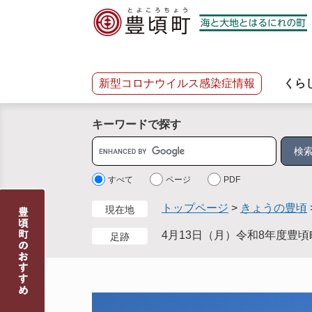
ペ
メ
ー
ニ
ジ
ュ
の
ー
先
を
新型コロナウイルス感染症情報
くら
頭
飛
で
ば
キーワードで探す
す
し
。
て
サ
本
イ
文
ト
すべて
ページ
PDF
へ
内
トップページ
>
きょうの豊頃
現在地
検
索
4月13日（月）令和8年度豊
足跡