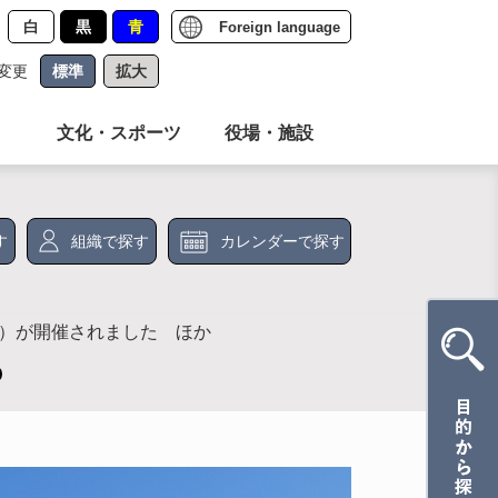
白
黒
青
Foreign language
変更
標準
拡大
文化・スポーツ
役場・施設
す
組織で探す
カレンダーで探す
部）が開催されました ほか