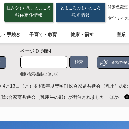
背景色変更
住みやすい町、とよころ
とよころのよいところ
移住定住情報
観光情報
文字サイズ
し・手続き
子育て・教育
健康・福祉
産業
ページIDで探す
分類で探
検索機能の使い方
>
4月13日（月）令和8年度豊頃町総合家畜共進会（乳用牛の
頃町総合家畜共進会（乳用牛の部）が開催されました ほか