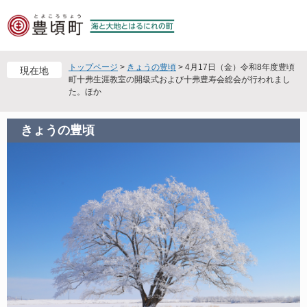
ペ
メ
ー
ニ
ジ
ュ
の
ー
先
を
トップページ
>
きょうの豊頃
>
4月17日（金）令和8年度豊頃
現在地
頭
飛
町十弗生涯教室の開級式および十弗豊寿会総会が行われまし
た。ほか
で
ば
す
し
。
て
きょうの豊頃
本
文
へ