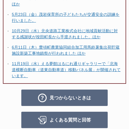
ほか
5月23日（金）茂岩保育所の子どもたちが交通安全の訓練を
行いました。
10月29日（水）北央道路工業株式会社に地域貢献活動に対
する感謝状が按田町長から手渡されました。ほか
6月11日（木）豊頃町農業協同組合加工用馬鈴薯集出荷貯蔵
施設新築工事地鎮祭が行われました ほか
11月19日（水）える夢館はるにれ通りギャラリーで「北海
道横断自動車（道東自動車道）移動パネル展」が開催されて
います。
見つからないときは
よくある質問と回答