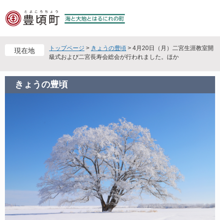
ペ
メ
ー
ニ
ジ
ュ
の
ー
先
を
トップページ
>
きょうの豊頃
>
4月20日（月）二宮生涯教室開
現在地
頭
飛
級式および二宮長寿会総会が行われました。ほか
で
ば
す
し
きょうの豊頃
。
て
本
文
へ