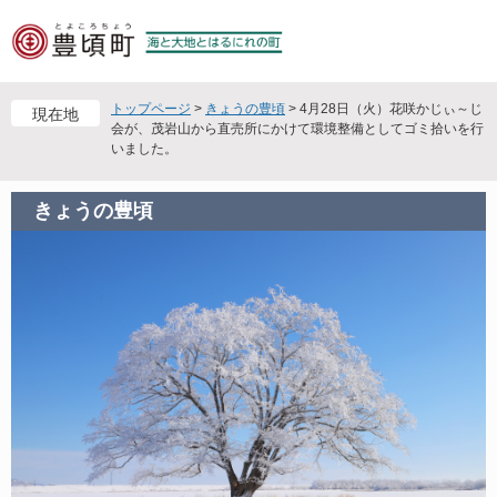
ペ
メ
ー
ニ
ジ
ュ
の
ー
先
を
トップページ
>
きょうの豊頃
>
4月28日（火）花咲かじぃ～じ
現在地
頭
飛
会が、茂岩山から直売所にかけて環境整備としてゴミ拾いを行
いました。
で
ば
す
し
。
て
きょうの豊頃
本
文
へ