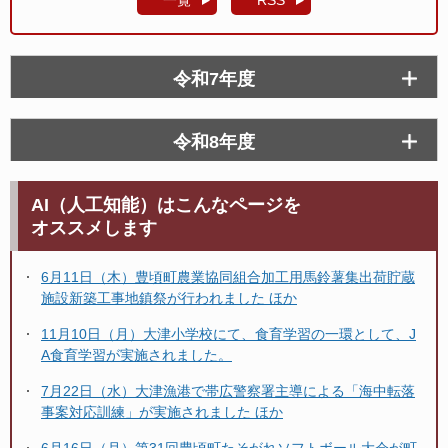
令和7年度
令和8年度
AI（人工知能）はこんなページを
オススメします
6月11日（木）豊頃町農業協同組合加工用馬鈴薯集出荷貯蔵
施設新築工事地鎮祭が行われました ほか
11月10日（月）大津小学校にて、食育学習の一環として、J
A食育学習が実施されました。
7月22日（水）大津漁港で帯広警察署主導による「海中転落
事案対応訓練」が実施されました ほか
6月16日（月）第31回豊頃町たそがれソフトボール大会が町