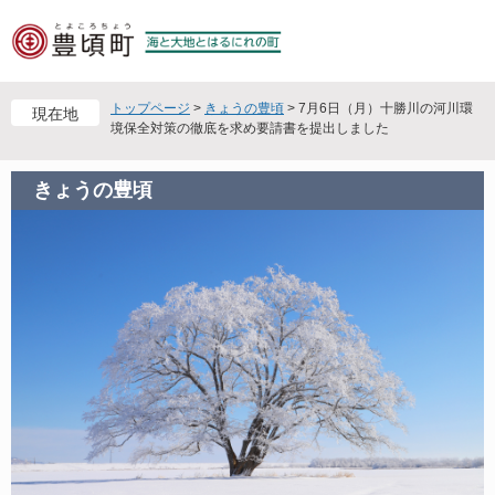
ペ
メ
ー
ニ
ジ
ュ
の
ー
先
を
トップページ
>
きょうの豊頃
>
7月6日（月）十勝川の河川環
現在地
頭
飛
境保全対策の徹底を求め要請書を提出しました
で
ば
す
し
きょうの豊頃
。
て
本
文
へ