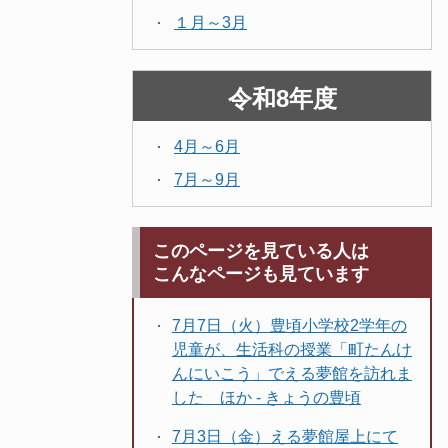
１月～3月
令和8年度
4月～6月
7月～9月
このページを見ている人は
こんなページも見ています
7月7日（火）豊頃小学校2学年の
児童が、生活科の授業「町たんけ
んにいこう」でえる夢館を訪れま
した ほか - きょうの豊頃
7月3日（金）える夢館屋上にて