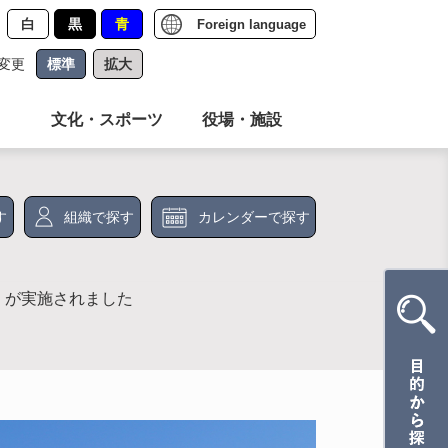
白
黒
青
Foreign language
変更
標準
拡大
文化・スポーツ
役場・施設
す
組織で探す
カレンダーで探す
」が実施されました