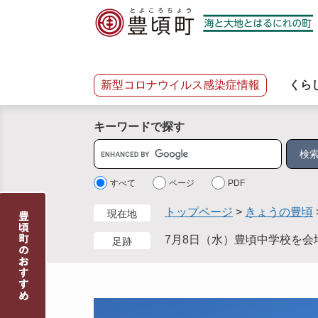
ペ
メ
ー
ニ
ジ
ュ
の
ー
先
を
新型コロナウイルス感染症情報
くら
頭
飛
で
ば
キーワードで探す
す
し
。
て
サ
本
イ
文
ト
すべて
ページ
PDF
へ
内
トップページ
>
きょうの豊頃
現在地
検
索
7月8日（水）豊頃中学校を
足跡