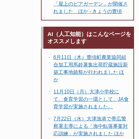
「屋上のビアガーデン」が開催さ
れました ほか - きょうの豊頃
AI（人工知能）はこんなページを
オススメします
6月11日（木）豊頃町農業協同組
合加工用馬鈴薯集出荷貯蔵施設新
築工事地鎮祭が行われました ほ
か
11月10日（月）大津小学校に
て、食育学習の一環として、JA食
育学習が実施されました。
7月22日（水）大津漁港で帯広警
察署主導による「海中転落事案対
応訓練」が実施されました ほか