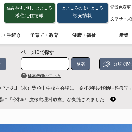
背景色変更
住みやすい町、とよころ
とよころのよいところ
移住定住情報
観光情報
文字サイズ
し・手続き
子育て・教育
健康・福祉
産業
ページIDで探す
分類で探
検索機能の使い方
>
7月8日（水）豊頃中学校を会場に「令和8年度移動理科教室
会場に「令和8年度移動理科教室」が実施されました