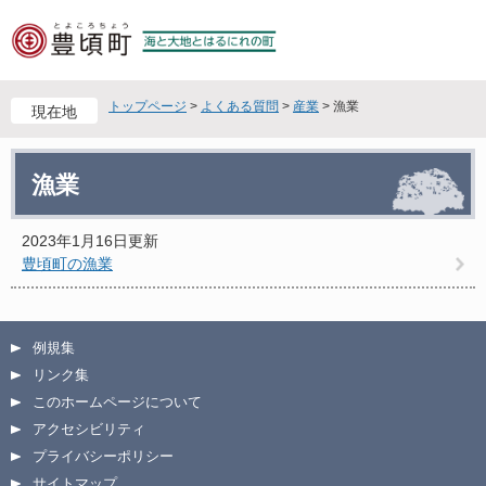
ペ
メ
ー
ニ
ジ
ュ
の
ー
先
を
トップページ
>
よくある質問
>
産業
>
漁業
現在地
頭
飛
で
ば
本
す
し
漁業
文
。
て
本
文
2023年1月16日更新
へ
豊頃町の漁業
例規集
リンク集
このホームページについて
アクセシビリティ
プライバシーポリシー
サイトマップ