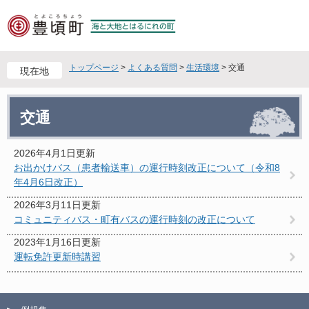
ペ
メ
ー
ニ
ジ
ュ
の
ー
先
を
トップページ
>
よくある質問
>
生活環境
>
交通
現在地
頭
飛
で
ば
本
す
し
交通
文
。
て
本
文
2026年4月1日更新
へ
お出かけバス（患者輸送車）の運行時刻改正について（令和8
年4月6日改正）
2026年3月11日更新
コミュニティバス・町有バスの運行時刻の改正について
2023年1月16日更新
運転免許更新時講習