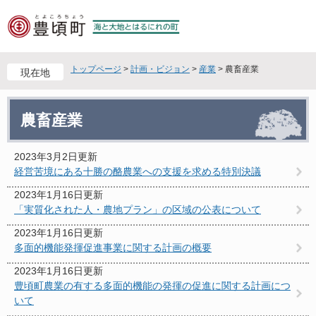
ペ
メ
ー
ニ
ジ
ュ
の
ー
先
を
トップページ
>
計画・ビジョン
>
産業
>
農畜産業
現在地
頭
飛
で
ば
本
す
し
農畜産業
文
。
て
本
文
2023年3月2日更新
へ
経営苦境にある十勝の酪農業への支援を求める特別決議
2023年1月16日更新
「実質化された人・農地プラン」の区域の公表について
2023年1月16日更新
多面的機能発揮促進事業に関する計画の概要
2023年1月16日更新
豊頃町農業の有する多面的機能の発揮の促進に関する計画につ
いて