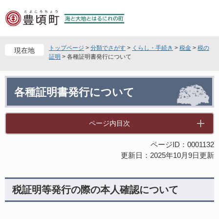
ペ
メ
ー
ニ
ジ
ュ
の
ー
先
を
トップページ
>
分類でさがす
>
くらし・手続き
>
税金
>
税の
現在地
頭
飛
証明
>
各種証明書発行について
で
ば
す
し
本
。
て
各種証明書発行について
文
本
文
へ
ページ内目次
ページID：0001132
更新日：2025年10月9日更新
税証明等発行の際の本人確認について