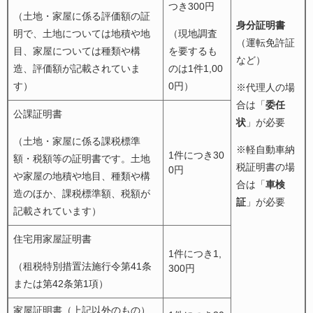
つき300円
（土地・家屋に係る評価額の証
身分証明書
明で、土地については地積や地
（現地調査
（運転免許証
目、家屋については種類や構
を要するも
など）
造、評価額が記載されていま
のは1件1,00
す）
0円）
※代理人の場
合は「
委任
公課証明書
状
」が必要
（土地・家屋に係る課税標準
※軽自動車納
1件につき30
額・税額等の証明書です。土地
税証明書の場
0円
や家屋の地積や地目、種類や構
合は「
車検
造のほか、課税標準額、税額が
証
」が必要
記載されています）
住宅用家屋証明書
1件につき1,
（租税特別措置法施行令第41条
300円
または第42条第1項）
家屋証明書（上記以外のもの）