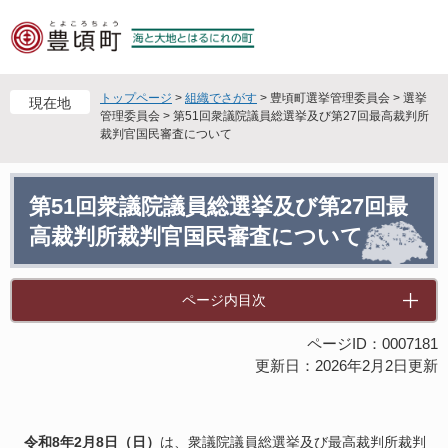
ペ
メ
ー
ニ
ジ
ュ
の
ー
先
を
トップページ
>
組織でさがす
>
豊頃町選挙管理委員会
>
選挙
現在地
頭
飛
管理委員会
>
第51回衆議院議員総選挙及び第27回最高裁判所
裁判官国民審査について
で
ば
す
し
。
て
本
本
第51回衆議院議員総選挙及び第27回最
文
文
高裁判所裁判官国民審査について
へ
ページ内目次
ページID：0007181
更新日：2026年2月2日更新
令和8年2月8日（日）
は、衆議院議員総選挙及び最高裁判所裁判