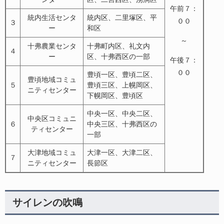
午前７：
統内生活センタ
統内区、二里塚区、平
００
３
ー
和区
～
十弗農業センタ
十弗町内区、礼文内
４
ー
区、十弗西区の一部
午後７：
００
豊頃一区、豊頃二区、
豊頃地域コミュ
５
豊頃三区、上幌岡区、
ニティセンター
下幌岡区、豊頃区
中央一区、中央二区、
中央区コミュニ
６
中央三区、十弗西区の
ティセンター
一部
大津地域コミュ
大津一区、大津二区、
７
ニティセンター
長節区
サイレンの吹鳴