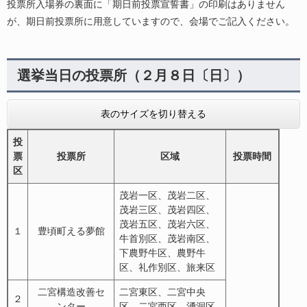
投票所入場券の裏面に「期日前投票宣誓書」の印刷はありません
が、期日前投票所に用意していますので、会場でご記入ください。
選挙当日の投票所（２月８日〔日〕）
表のサイズを切り替える
投
票
投票所
区域
投票時間
区
茂岩一区、茂岩二区、
茂岩三区、茂岩四区、
茂岩五区、茂岩六区、
１
豊頃町える夢館
牛首別区、茂岩南区、
下農野牛区、農野牛
区、礼作別区、旅来区
二宮構造改善セ
二宮東区、二宮中央
２
ンター
区、二宮西区、湧洞区