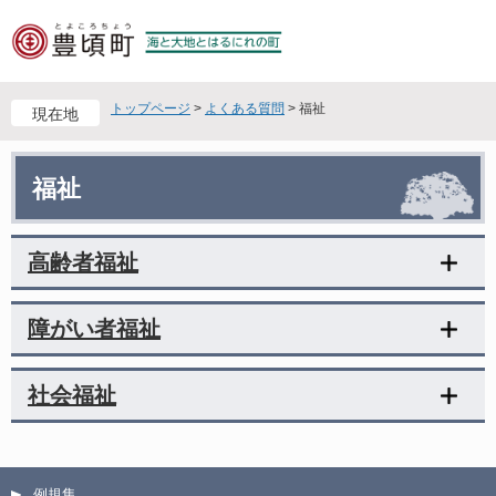
ペ
メ
ー
ニ
ジ
ュ
の
ー
先
を
トップページ
>
よくある質問
>
福祉
現在地
頭
飛
で
ば
本
す
し
福祉
文
。
て
本
文
高齢者福祉
へ
障がい者福祉
社会福祉
例規集