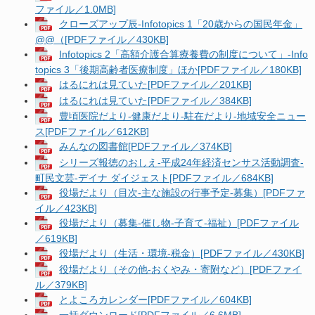
ファイル／1.0MB]
クローズアップ辰-Infotopics 1「20歳からの国民年金」
@@（[PDFファイル／430KB]
Infotopics 2「高額介護合算療養費の制度について」-Info
topics 3「後期高齢者医療制度」ほか[PDFファイル／180KB]
はるにれは見ていた[PDFファイル／201KB]
はるにれは見ていた[PDFファイル／384KB]
豊頃医院だより‐健康だより‐駐在だより‐地域安全ニュー
ス[PDFファイル／612KB]
みんなの図書館[PDFファイル／374KB]
シリーズ報徳のおしえ‐平成24年経済センサス活動調査‐
町民文芸‐デイナ ダイジェスト[PDFファイル／684KB]
役場だより（目次-主な施設の行事予定-募集）[PDFファ
イル／423KB]
役場だより（募集-催し物-子育て-福祉）[PDFファイル
／619KB]
役場だより（生活・環境-税金）[PDFファイル／430KB]
役場だより（その他-おくやみ・寄附など）[PDFファイ
ル／379KB]
とよころカレンダー[PDFファイル／604KB]