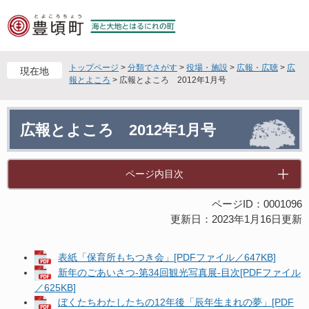
ペ
メ
ー
ニ
ジ
ュ
の
ー
先
を
トップページ
>
分類でさがす
>
役場・施設
>
広報・広聴
>
広
現在地
頭
飛
報とよころ
>
広報とよころ 2012年1月号
で
ば
す
し
本
。
て
広報とよころ 2012年1月号
文
本
文
へ
ページ内目次
ページID：0001096
更新日：2023年1月16日更新
表紙「保育所もちつき会」[PDFファイル／647KB]
新年のごあいさつ-第34回観光写真展-目次[PDFファイル
／625KB]
ぼくたちわたしたちの12年後「辰年生まれの夢」[PDF