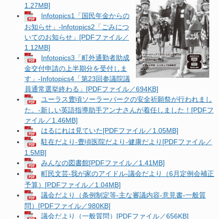
1.27MB]
Infotopics1「国民年金からの
お知らせ」-Infotopics2「ごみにつ
いてのお知らせ」[PDFファイル／
1.12MB]
Infotopics3「町外通勤者助成
金交付申請の上半期分を受付しま
す」-Infotopics4「第23回参議院議
員通常選挙終わる」[PDFファイル／694KB]
ユーラス豊頃ソーラーパークの安全祈願祭が行われまし
た。-新しい英語指導助手アンナさんが着任しました！[PDFフ
ァイル／1.46MB]
はるにれは見ていた[PDFファイル／1.05MB]
駐在だより-豊頃医院だより-健康だより[PDFファイル／
1.5MB]
みんなの図書館[PDFファイル／1.41MB]
町民文芸-我が家のアイドル-議会だより（6月定例会補正
予算）[PDFファイル／1.04MB]
議会だより（条例制定等-主な審議内容-意見書-一般質
問）[PDFファイル／980KB]
議会だより（一般質問）[PDFファイル／656KB]