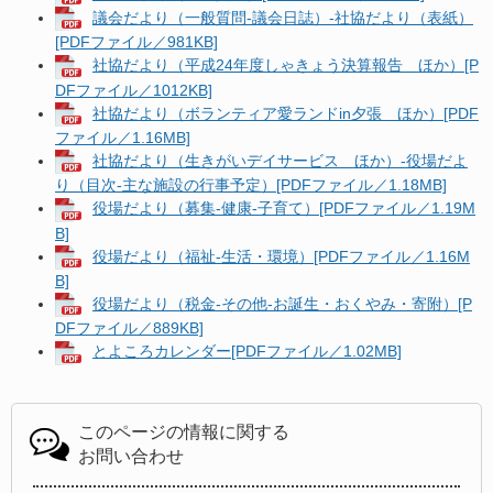
議会だより（一般質問-議会日誌）-社協だより（表紙）
[PDFファイル／981KB]
社協だより（平成24年度しゃきょう決算報告 ほか）[P
DFファイル／1012KB]
社協だより（ボランティア愛ランドin夕張 ほか）[PDF
ファイル／1.16MB]
社協だより（生きがいデイサービス ほか）-役場だよ
り（目次-主な施設の行事予定）[PDFファイル／1.18MB]
役場だより（募集-健康-子育て）[PDFファイル／1.19M
B]
役場だより（福祉-生活・環境）[PDFファイル／1.16M
B]
役場だより（税金-その他-お誕生・おくやみ・寄附）[P
DFファイル／889KB]
とよころカレンダー[PDFファイル／1.02MB]
このページの情報に関する
お問い合わせ