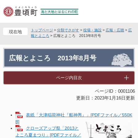
ペ
メ
ー
ニ
ジ
ュ
の
ー
先
を
トップページ
>
分類でさがす
>
役場・施設
>
広報・広聴
>
広
現在地
頭
飛
報とよころ
>
広報とよころ 2013年8月号
で
ば
す
し
本
。
て
広報とよころ 2013年8月号
文
本
文
へ
ページ内目次
ページID：0001106
更新日：2023年1月16日更新
表紙「大津稲荷神社『船神輿』」[PDFファイル／550K
B]
クローズアップ祭「2013と
よころ夏まつり」[PDFファイル／