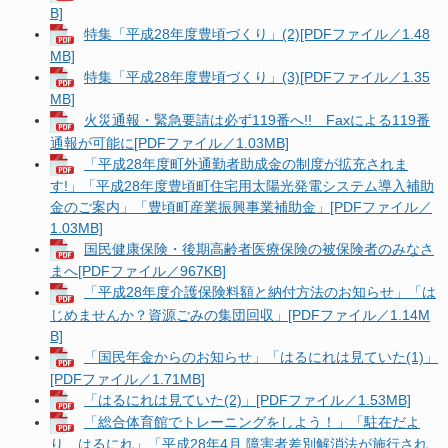
B]
特集「平成28年度豊頃づくり」(2)[PDFファイル／1.48
MB]
特集「平成28年度豊頃づくり」(3)[PDFファイル／1.35
MB]
火災通報・緊急要請は必ず119番へ!! Faxによる119番
通報が可能に[PDFファイル／1.03MB]
「平成28年度町外通勤者助成金の制度が拡充されま
す!」「平成28年度豊頃町住宅用太陽光発電システム導入補助
金のご案内」「豊頃町産業振興事業補助金」[PDFファイル／
1.03MB]
国民健康保険・後期高齢者医療保険の被保険者のみなさ
まへ[PDFファイル／967KB]
「平成28年度介護保険料額と納付方法のお知らせ」「は
じめませんか？資源ごみの集団回収」[PDFファイル／1.14M
B]
「国民年金からのお知らせ」「はるにれは見ていた(1)」
[PDFファイル／1.71MB]
「はるにれは見ていた(2)」[PDFファイル／1.53MB]
「総合体育館でトレーニングをしよう！」「駐在だよ
り はるにれ」「平成28年4月 障害者差別解消法が施行され