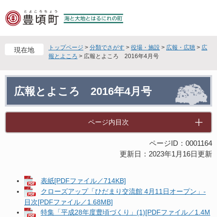
ペ
メ
ー
ニ
ジ
ュ
の
ー
先
を
トップページ
>
分類でさがす
>
役場・施設
>
広報・広聴
>
広
現在地
頭
飛
報とよころ
>
広報とよころ 2016年4月号
で
ば
す
し
本
。
て
広報とよころ 2016年4月号
文
本
文
へ
ページ内目次
ページID：0001164
更新日：2023年1月16日更新
表紙[PDFファイル／714KB]
クローズアップ「ひだまり交流館 4月11日オープン」-
目次[PDFファイル／1.68MB]
特集「平成28年度豊頃づくり」(1)[PDFファイル／1.4M